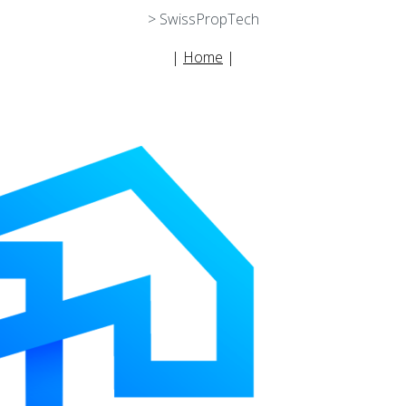
> SwissPropTech
|
Home
|