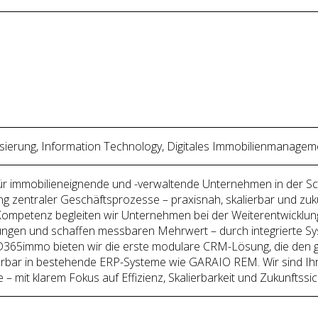
alisierung, Information Technology, Digitales Immobilienmanagem
r immobilieneignende und -verwaltende Unternehmen in der Sch
erung zentraler Geschäftsprozesse – praxisnah, skalierbar und zuk
ompetenz begleiten wir Unternehmen bei der Weiterentwicklun
ungen und schaffen messbaren Mehrwert – durch integrierte Sy
365immo bieten wir die erste modulare CRM-Lösung, die den ge
ierbar in bestehende ERP-Systeme wie GARAIO REM. Wir sind Ihr v
 mit klarem Fokus auf Effizienz, Skalierbarkeit und Zukunftssic