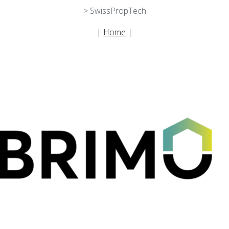
> SwissPropTech
|
Home
|