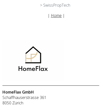
> SwissPropTech
|
Home
|
HomeFlax GmbH
Schaffhauserstrasse 361
8050 Zürich