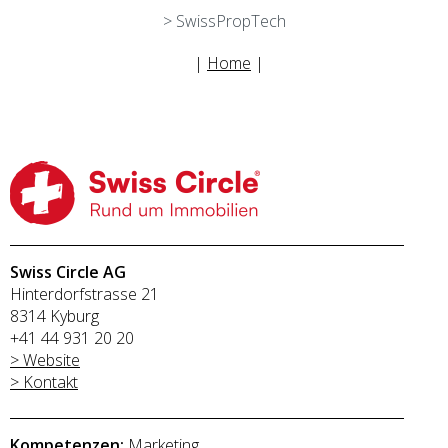
> SwissPropTech
|
Home
|
Swiss Circle AG
Hinterdorfstrasse 21
8314 Kyburg
+41 44 931 20 20
> Website
> Kontakt
Kompetenzen:
Marketing