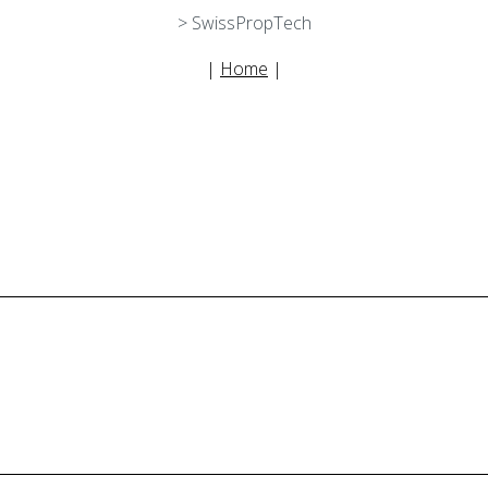
> SwissPropTech
|
Home
|