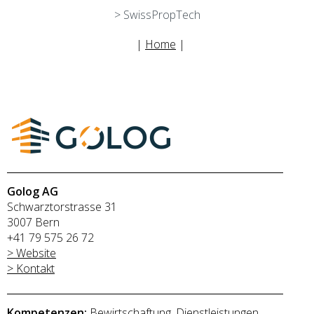
> SwissPropTech
|
Home
|
Golog AG
Schwarztorstrasse 31
3007 Bern
+41 79 575 26 72
> Website
> Kontakt
Kompetenzen:
Bewirtschaftung, Dienstleistungen,