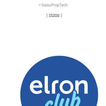
> SwissPropTech
|
Home
|