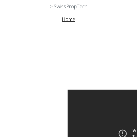
> SwissPropTech
|
Home
|