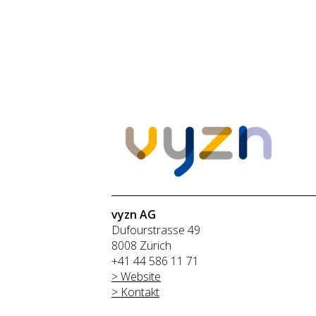
vyzn AG
Dufourstrasse 49
8008 Zürich
+41 44 586 11 71
> Website
> Kontakt